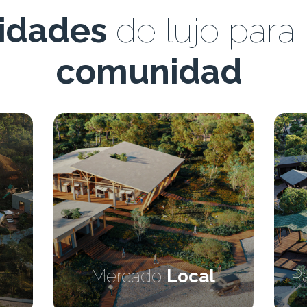
idades
de lujo para 
comunidad
Pabellón
Comercial