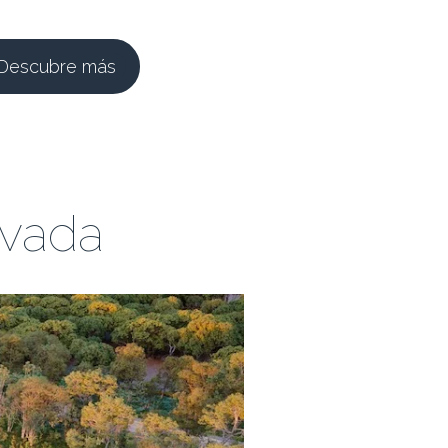
Descubre más
ter plan
ase 1
ivada