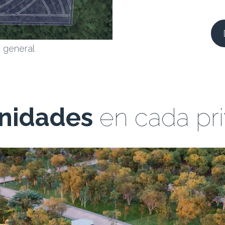
Mas
n
general
F
nidades
en cada pr