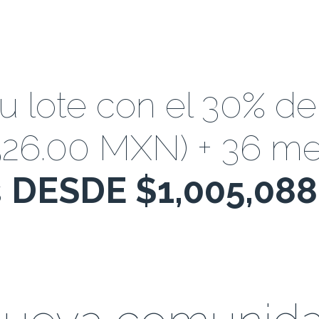
tu lote con el 30% d
526.00 MXN)
+ 36 me
s
DESDE $1,005,08