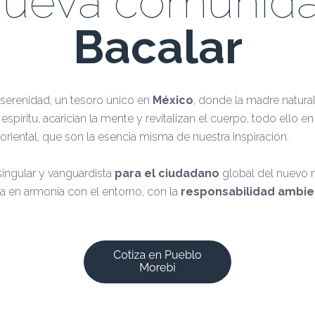
nueva comunid
Bacalar
serenidad, un tesoro único en
México
, donde la madre natura
píritu, acarician la mente y revitalizan el cuerpo, todo ello e
oriental, que son la esencia misma de nuestra inspiración.
singular y vanguardista
para el ciudadano
global del nuevo m
a en armonía con el entorno, con la
responsabilidad ambie