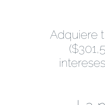
Adquiere 
($301,
interese