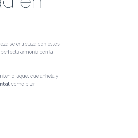
ad en
leza se entrelaza con estos
n perfecta armonía con la
ilenio, aquel que anhela y
ntal
como pilar