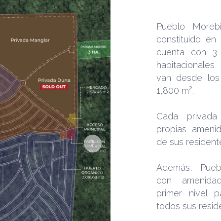
Pueblo Moreb
constituido en
cuenta con 3 
habitacionale
van desde los
1,800 m².
Cada privada
propias amenid
de sus resident
Además, Pueb
con amenida
primer nivel p
todos sus resid